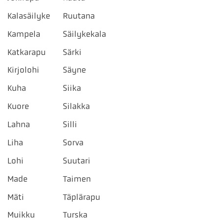
Kalasäilyke
Ruutana
Kampela
Säilykekala
Katkarapu
Särki
Kirjolohi
Säyne
Kuha
Siika
Kuore
Silakka
Lahna
Silli
Liha
Sorva
Lohi
Suutari
Made
Taimen
Mäti
Täplärapu
Muikku
Turska