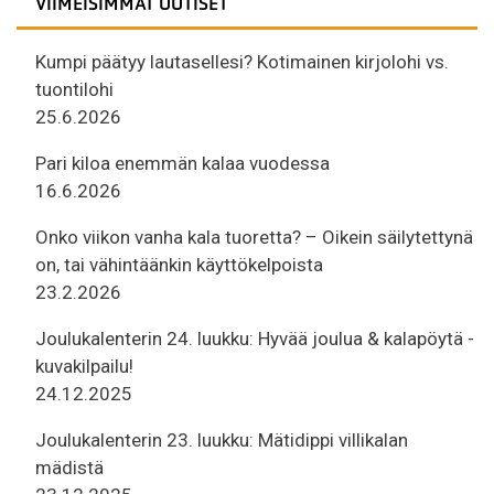
VIIMEISIMMÄT UUTISET
Kumpi päätyy lautasellesi? Kotimainen kirjolohi vs.
tuontilohi
25.6.2026
Pari kiloa enemmän kalaa vuodessa
16.6.2026
Onko viikon vanha kala tuoretta? – Oikein säilytettynä
on, tai vähintäänkin käyttökelpoista
23.2.2026
Joulukalenterin 24. luukku: Hyvää joulua & kalapöytä -
kuvakilpailu!
24.12.2025
Joulukalenterin 23. luukku: Mätidippi villikalan
mädistä