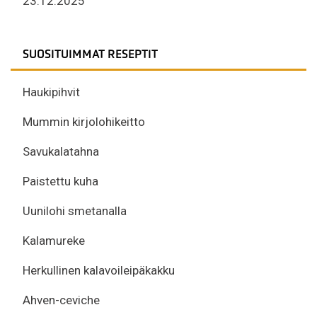
23.12.2025
SUOSITUIMMAT RESEPTIT
Haukipihvit
Mummin kirjolohikeitto
Savukalatahna
Paistettu kuha
Uunilohi smetanalla
Kalamureke
Herkullinen kalavoileipäkakku
Ahven-ceviche