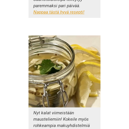
paremmaksi pari päivää.
Nappaa tästä hyvä resepti!
Nyt kalat viimeistään
mausteliemiin! Kokeile myös
rohkeampia makuyhdistelmiä