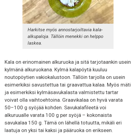
Harkitse myös annostarjoiltavia kala-
alkupaloja. Tällöin menekki on helppo
laskea.
Kala on erinomainen alkuruoka ja sitä tarjotaankin usein
kylmänä alkuruokana. Kylmä kalapöytä kuuluu
noutopöytien vakiokalustoon. Tällöin tarjolla on usein
esimerkiksi savustettua tai graavattua kalaa. Myös mäti
ja esimerkiksi kylmäsavukalasta valmistettu tartar
voivat olla vaihtoehtoina. Graavikalaa on hyvä varata
50–100 g syöjää kohden. Savukalafileetä voi
alkuruualle varata 100 g per syöjä – kokonaista
savukalaa 150 g. Tämä on lähellä totuutta, mikäli eri
laatuja on yksi tai kaksi ja pääruoka on erikseen.