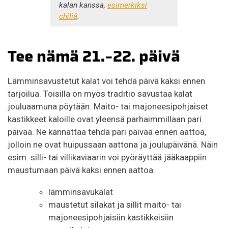
kalan kanssa,
esimerkiksi
chiliä
.
Tee nämä 21.-22. päivä
Lämminsavustetut kalat voi tehdä päivä kaksi ennen
tarjoilua. Toisilla on myös traditio savustaa kalat
jouluaamuna pöytään. Maito- tai majoneesipohjaiset
kastikkeet kaloille ovat yleensä parhaimmillaan pari
päivää. Ne kannattaa tehdä pari päivää ennen aattoa,
jolloin ne ovat huipussaan aattona ja joulupäivänä. Näin
esim. silli- tai villikaviaarin voi pyöräyttää jääkaappiin
maustumaan päivä kaksi ennen aattoa.
lämminsavukalat
maustetut silakat ja sillit maito- tai
majoneesipohjaisiin kastikkeisiin