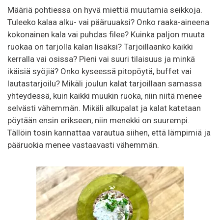
Määriä pohtiessa on hyvä miettiä muutamia seikkoja.
Tuleeko kalaa alku- vai pääruuaksi? Onko raaka-aineena
kokonainen kala vai puhdas filee? Kuinka paljon muuta
ruokaa on tarjolla kalan lisäksi? Tarjoillaanko kaikki
kerralla vai osissa? Pieni vai suuri tilaisuus ja minkä
ikäisiä syöjiä? Onko kyseessä pitopöytä, buffet vai
lautastarjoilu? Mikäli joulun kalat tarjoillaan samassa
yhteydessä, kuin kaikki muukin ruoka, niin niitä menee
selvästi vähemmän. Mikäli alkupalat ja kalat katetaan
pöytään ensin erikseen, niin menekki on suurempi.
Tällöin tosin kannattaa varautua siihen, että lämpimiä ja
pääruokia menee vastaavasti vähemmän.