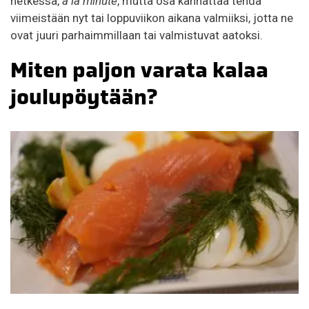
hetkessä,
a la minute
, mutta osa kannattaa tehdä
viimeistään nyt tai loppuviikon aikana valmiiksi, jotta ne
ovat juuri parhaimmillaan tai valmistuvat aatoksi.
Miten paljon varata kalaa
joulupöytään?