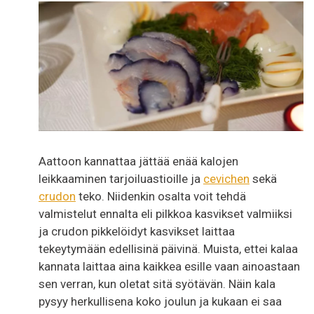
Aattoon kannattaa jättää enää kalojen
leikkaaminen tarjoiluastioille ja
cevichen
sekä
crudon
teko. Niidenkin osalta voit tehdä
valmistelut ennalta eli pilkkoa kasvikset valmiiksi
ja crudon pikkelöidyt kasvikset laittaa
tekeytymään edellisinä päivinä. Muista, ettei kalaa
kannata laittaa aina kaikkea esille vaan ainoastaan
sen verran, kun oletat sitä syötävän. Näin kala
pysyy herkullisena koko joulun ja kukaan ei saa