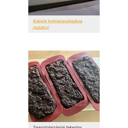
Kokeile kylmäsavuhaukea
jouluksi!
Saaristolaisleipä tekeytyy